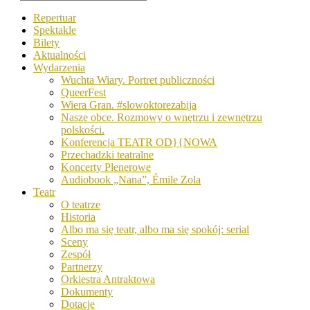
Repertuar
Spektakle
Bilety
Aktualności
Wydarzenia
Wuchta Wiary. Portret publiczności
QueerFest
Wiera Gran. #slowoktorezabija
Nasze obce. Rozmowy o wnętrzu i zewnętrzu
polskości.
Konferencja TEATR OD}{NOWA
Przechadzki teatralne
Koncerty Plenerowe
Audiobook „Nana”, Émile Zola
Teatr
O teatrze
Historia
Albo ma się teatr, albo ma się spokój: serial
Sceny
Zespół
Partnerzy
Orkiestra Antraktowa
Dokumenty
Dotacje