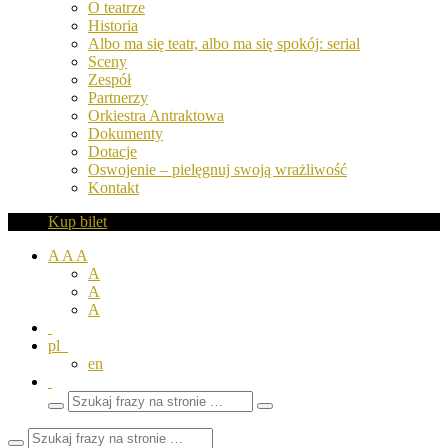
O teatrze
Historia
Albo ma się teatr, albo ma się spokój: serial
Sceny
Zespół
Partnerzy
Orkiestra Antraktowa
Dokumenty
Dotacje
Oswojenie – pielęgnuj swoją wrażliwość
Kontakt
Kup bilet
A
A
A
A
A
A
pl
en
Wyszukaj
Zamknij
frazy
pole
wyszukiwarki