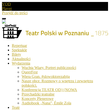
VOD
Player
Przejdź do treści
Menu
Drugie
logo
Logo
Repertuar
-
Spektakle
Teatr
Bilety
Polski
Aktualności
w
Wydarzenia
Poznaniu
Wuchta Wiary. Portret publiczności
QueerFest
Wiera Gran. #slowoktorezabija
Nasze obce. Rozmowy o wnętrzu i zewnętrzu
polskości.
Konferencja TEATR OD}{NOWA
Przechadzki teatralne
Koncerty Plenerowe
Audiobook „Nana”, Émile Zola
Teatr