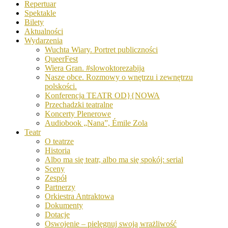
Repertuar
Spektakle
Bilety
Aktualności
Wydarzenia
Wuchta Wiary. Portret publiczności
QueerFest
Wiera Gran. #slowoktorezabija
Nasze obce. Rozmowy o wnętrzu i zewnętrzu
polskości.
Konferencja TEATR OD}{NOWA
Przechadzki teatralne
Koncerty Plenerowe
Audiobook „Nana”, Émile Zola
Teatr
O teatrze
Historia
Albo ma się teatr, albo ma się spokój: serial
Sceny
Zespół
Partnerzy
Orkiestra Antraktowa
Dokumenty
Dotacje
Oswojenie – pielęgnuj swoją wrażliwość