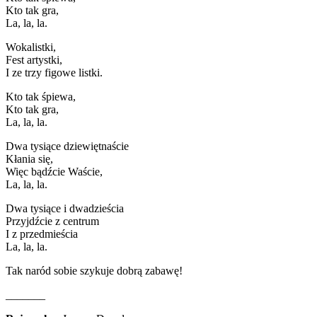
Kto tak gra,
La, la, la.
Wokalistki,
Fest artystki,
I ze trzy figowe listki.
Kto tak śpiewa,
Kto tak gra,
La, la, la.
Dwa tysiące dziewiętnaście
Kłania się,
Więc bądźcie Waście,
La, la, la.
Dwa tysiące i dwadzieścia
Przyjdźcie z centrum
I z przedmieścia
La, la, la.
Tak naród sobie szykuje dobrą zabawę!
_______