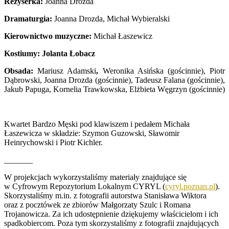
Reżyserka:
Joanna Drozda
Dramaturgia:
Joanna Drozda, Michał Wybieralski
Kierownictwo muzyczne:
Michał Łaszewicz
Kostiumy: Jolanta Łobacz
Obsada:
Mariusz Adamski
,
Weronika Asińska (gościnnie), Piotr
Dąbrowski, Joanna Drozda (gościnnie), Tadeusz Falana (gościnnie),
Jakub Papuga, Kornelia Trawkowska, Elżbieta Węgrzyn (gościnnie)
Kwartet Bardzo Męski pod klawiszem i pedałem Michała
Łaszewicza w składzie: Szymon Guzowski, Sławomir
Heinrychowski i Piotr Kichler.
_______
W projekcjach wykorzystaliśmy materiały znajdujące się
w Cyfrowym Repozytorium Lokalnym CYRYL (
cyryl.poznan.pl
).
Skorzystaliśmy m.in. z fotografii autorstwa Stanisława Wiktora
oraz z pocztówek ze zbiorów Małgorzaty Szulc i Romana
Trojanowicza. Za ich udostępnienie dziękujemy właścicielom i ich
spadkobiercom. Poza tym skorzystaliśmy z fotografii znajdujących