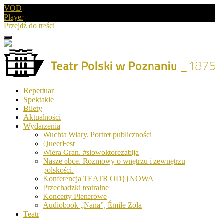
VOD
Player
Przejdź do treści
Menu
Drugie
logo
Logo
Repertuar
-
Spektakle
Teatr
Bilety
Polski
Aktualności
w
Wydarzenia
Poznaniu
Wuchta Wiary. Portret publiczności
QueerFest
Wiera Gran. #slowoktorezabija
Nasze obce. Rozmowy o wnętrzu i zewnętrzu
polskości.
Konferencja TEATR OD}{NOWA
Przechadzki teatralne
Koncerty Plenerowe
Audiobook „Nana”, Émile Zola
Teatr