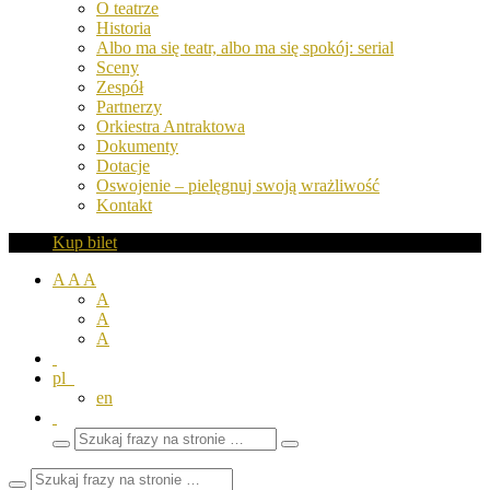
O teatrze
Historia
Albo ma się teatr, albo ma się spokój: serial
Sceny
Zespół
Partnerzy
Orkiestra Antraktowa
Dokumenty
Dotacje
Oswojenie – pielęgnuj swoją wrażliwość
Kontakt
Kup bilet
A
A
A
A
A
A
pl
en
Wyszukaj
Zamknij
frazy
pole
wyszukiwarki