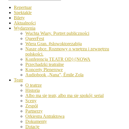
Repertuar
Spektakle
Bilety
Aktualności
Wydarzenia
Wuchta Wiary. Portret publiczności
QueerFest
Wiera Gran. #slowoktorezabija
Nasze obce. Rozmowy o wnętrzu i zewnętrzu
polskości.
Konferencja TEATR OD}{NOWA
Przechadzki teatralne
Koncerty Plenerowe
Audiobook „Nana”, Émile Zola
Teatr
O teatrze
Historia
Albo ma się teatr, albo ma się spokój: serial
Sceny
Zespół
Partnerzy
Orkiestra Antraktowa
Dokumenty
Dotacje