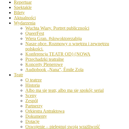
Repertuar
Spektakle
Bilety
Aktualności
Wydarzenia
Wuchta Wiary. Portret publiczności
QueerFest
Wiera Gran. #slowoktorezabija
Nasze obce. Rozmowy o wnętrzu i zewnętrzu
polskości.
Konferencja TEATR OD}{NOWA
Przechadzki teatralne
Koncerty Plenerowe
Audiobook „Nana”, Émile Zola
Teatr
O teatrze
Historia
Albo ma się teatr, albo ma się spokój: serial
Sceny
Zespół
Partnerzy
Orkiestra Antraktowa
Dokumenty
Dotacje
Oswojenie – pielęgnuj swoją wrażliwość