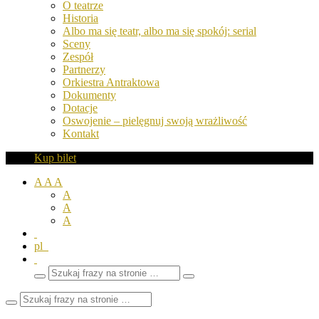
O teatrze
Historia
Albo ma się teatr, albo ma się spokój: serial
Sceny
Zespół
Partnerzy
Orkiestra Antraktowa
Dokumenty
Dotacje
Oswojenie – pielęgnuj swoją wrażliwość
Kontakt
Kup bilet
A
A
A
A
A
A
pl
Wyszukaj
Zamknij
frazy
pole
wyszukiwarki