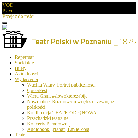
VOD
Player
Przejdź do treści
Menu
Drugie
logo
Logo
Repertuar
-
Spektakle
Teatr
Bilety
Polski
Aktualności
w
Wydarzenia
Poznaniu
Wuchta Wiary. Portret publiczności
QueerFest
Wiera Gran. #slowoktorezabija
Nasze obce. Rozmowy o wnętrzu i zewnętrzu
polskości.
Konferencja TEATR OD}{NOWA
Przechadzki teatralne
Koncerty Plenerowe
Audiobook „Nana”, Émile Zola
Teatr