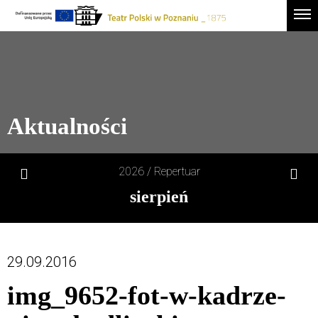
Drugie
Logo
Men
logo
-
Przejdź
Teatr
do
Polski
treści
w
Poznaniu
Aktualności
2026 /
Repertuar
sierpień
1
sob
29.09.2016
2
niedz
img_9652-fot-w-kadrze-
3
pon