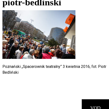
piotr-bedlinski
4
wt
5
śr
6
czw
7
pt
8
sob
9
niedz
Poznański „Spacerownik teatralny” 3 kwietnia 2016, fot. Piotr
Bedliński
10
pon
11
wt
12
śr
13
czw
VOD