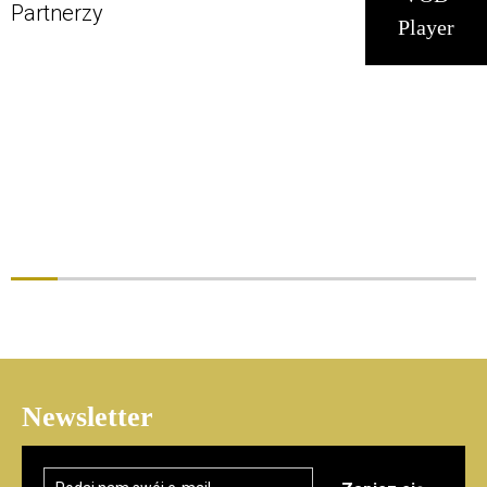
Partnerzy
Player
14
pt
15
sob
16
niedz
17
pon
18
wt
19
śr
20
czw
21
pt
Newsletter
22
sob