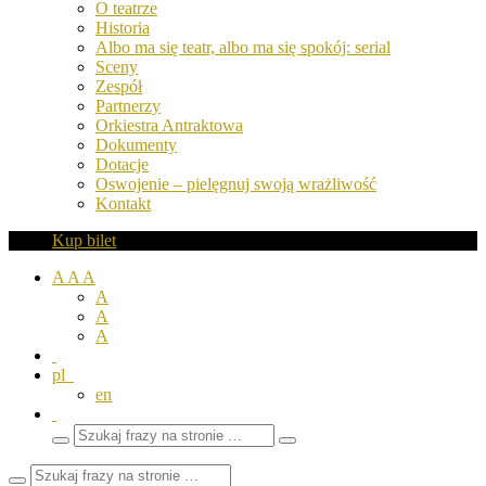
O teatrze
Historia
Albo ma się teatr, albo ma się spokój: serial
Sceny
Zespół
Partnerzy
Orkiestra Antraktowa
Dokumenty
Dotacje
Oswojenie – pielęgnuj swoją wrażliwość
Kontakt
Kup bilet
A
A
A
A
A
A
pl
en
Wyszukaj
Zamknij
frazy
pole
wyszukiwarki