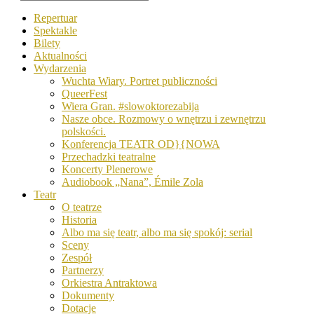
Repertuar
Spektakle
Bilety
Aktualności
Wydarzenia
Wuchta Wiary. Portret publiczności
QueerFest
Wiera Gran. #slowoktorezabija
Nasze obce. Rozmowy o wnętrzu i zewnętrzu
polskości.
Konferencja TEATR OD}{NOWA
Przechadzki teatralne
Koncerty Plenerowe
Audiobook „Nana”, Émile Zola
Teatr
O teatrze
Historia
Albo ma się teatr, albo ma się spokój: serial
Sceny
Zespół
Partnerzy
Orkiestra Antraktowa
Dokumenty
Dotacje