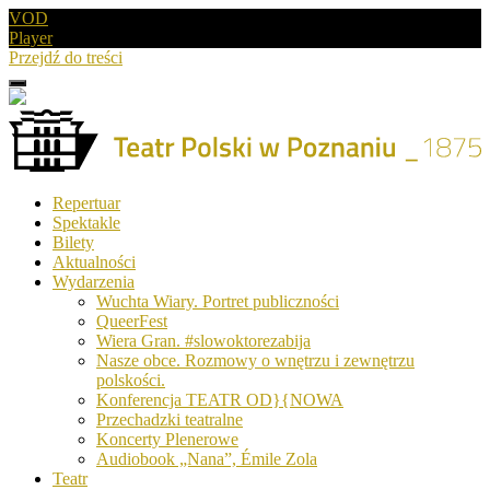
VOD
Player
Przejdź do treści
Menu
Drugie
logo
Logo
Repertuar
-
Spektakle
Teatr
Bilety
Polski
Aktualności
w
Wydarzenia
Poznaniu
Wuchta Wiary. Portret publiczności
QueerFest
Wiera Gran. #slowoktorezabija
Nasze obce. Rozmowy o wnętrzu i zewnętrzu
polskości.
Konferencja TEATR OD}{NOWA
Przechadzki teatralne
Koncerty Plenerowe
Audiobook „Nana”, Émile Zola
Teatr