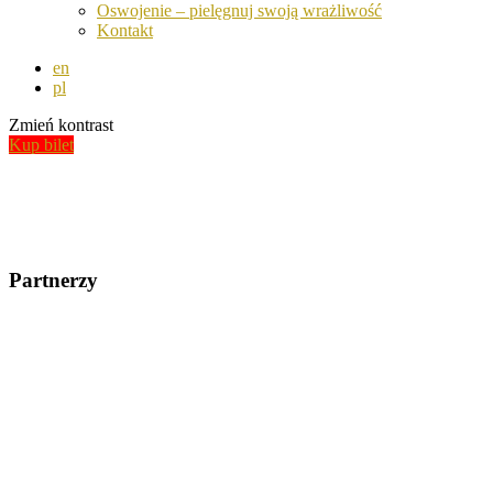
Oswojenie – pielęgnuj swoją wrażliwość
Kontakt
en
pl
Zmień kontrast
Kup bilet
teatrpolski_glowna_1366_foto_1
Partnerzy