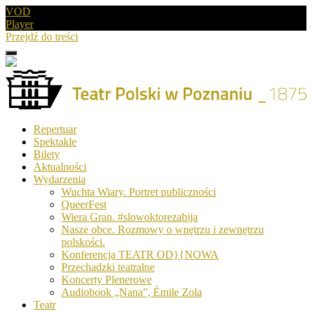
VOD
Player
Przejdź do treści
Menu
Drugie
logo
Logo
Repertuar
-
Spektakle
Teatr
Bilety
Polski
Aktualności
w
Wydarzenia
Poznaniu
Wuchta Wiary. Portret publiczności
QueerFest
Wiera Gran. #slowoktorezabija
Nasze obce. Rozmowy o wnętrzu i zewnętrzu
polskości.
Konferencja TEATR OD}{NOWA
Przechadzki teatralne
Koncerty Plenerowe
Audiobook „Nana”, Émile Zola
Teatr