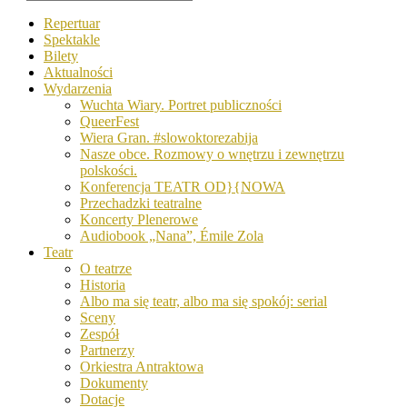
Repertuar
Spektakle
Bilety
Aktualności
Wydarzenia
Wuchta Wiary. Portret publiczności
QueerFest
Wiera Gran. #slowoktorezabija
Nasze obce. Rozmowy o wnętrzu i zewnętrzu
polskości.
Konferencja TEATR OD}{NOWA
Przechadzki teatralne
Koncerty Plenerowe
Audiobook „Nana”, Émile Zola
Teatr
O teatrze
Historia
Albo ma się teatr, albo ma się spokój: serial
Sceny
Zespół
Partnerzy
Orkiestra Antraktowa
Dokumenty
Dotacje