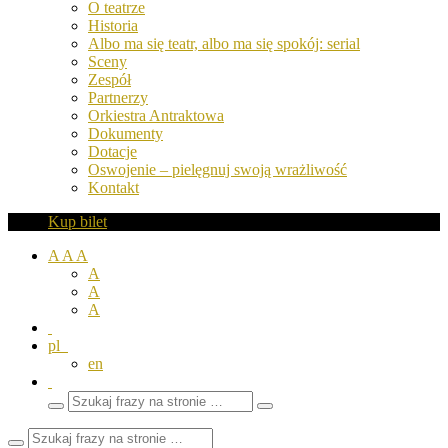
O teatrze
Historia
Albo ma się teatr, albo ma się spokój: serial
Sceny
Zespół
Partnerzy
Orkiestra Antraktowa
Dokumenty
Dotacje
Oswojenie – pielęgnuj swoją wrażliwość
Kontakt
Kup bilet
A
A
A
A
A
A
pl
en
Wyszukaj
Zamknij
frazy
pole
wyszukiwarki