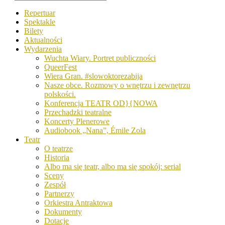
Repertuar
Spektakle
Bilety
Aktualności
Wydarzenia
Wuchta Wiary. Portret publiczności
QueerFest
Wiera Gran. #slowoktorezabija
Nasze obce. Rozmowy o wnętrzu i zewnętrzu
polskości.
Konferencja TEATR OD}{NOWA
Przechadzki teatralne
Koncerty Plenerowe
Audiobook „Nana”, Émile Zola
Teatr
O teatrze
Historia
Albo ma się teatr, albo ma się spokój: serial
Sceny
Zespół
Partnerzy
Orkiestra Antraktowa
Dokumenty
Dotacje