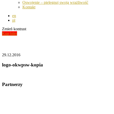
Oswojenie – pielęgnuj swoją wrażliwość
Kontakt
en
pl
Zmień kontrast
Kup bilet
Aktualności
29.12.2016
logo-okwpsw-kopia
Partnerzy