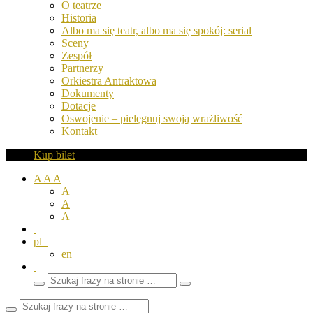
O teatrze
Historia
Albo ma się teatr, albo ma się spokój: serial
Sceny
Zespół
Partnerzy
Orkiestra Antraktowa
Dokumenty
Dotacje
Oswojenie – pielęgnuj swoją wrażliwość
Kontakt
Kup bilet
A
A
A
A
A
A
pl
en
Wyszukaj
Zamknij
frazy
pole
wyszukiwarki