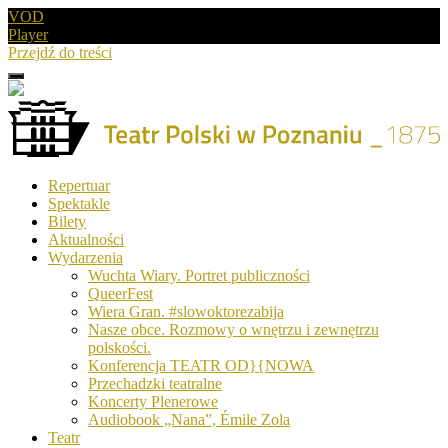
VOD
Player
Przejdź do treści
Menu
Drugie
logo
Logo
Repertuar
-
Spektakle
Teatr
Bilety
Polski
Aktualności
w
Wydarzenia
Poznaniu
Wuchta Wiary. Portret publiczności
QueerFest
Wiera Gran. #slowoktorezabija
Nasze obce. Rozmowy o wnętrzu i zewnętrzu
polskości.
Konferencja TEATR OD}{NOWA
Przechadzki teatralne
Koncerty Plenerowe
Audiobook „Nana”, Émile Zola
Teatr