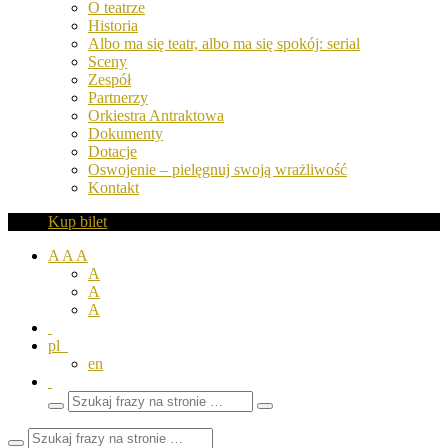
O teatrze
Historia
Albo ma się teatr, albo ma się spokój: serial
Sceny
Zespół
Partnerzy
Orkiestra Antraktowa
Dokumenty
Dotacje
Oswojenie – pielęgnuj swoją wrażliwość
Kontakt
Kup bilet
A
A
A
A
A
A
pl
en
Wyszukaj
Zamknij
frazy
pole
wyszukiwarki