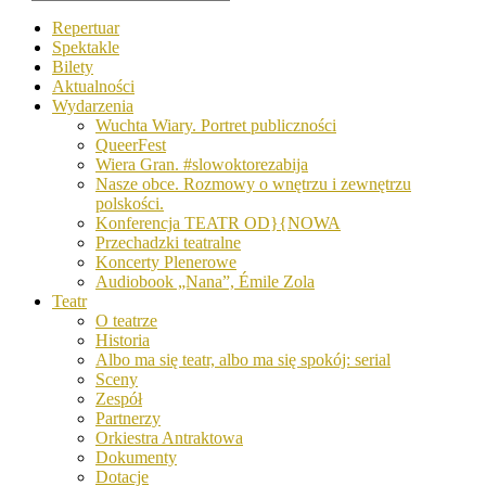
Repertuar
Spektakle
Bilety
Aktualności
Wydarzenia
Wuchta Wiary. Portret publiczności
QueerFest
Wiera Gran. #slowoktorezabija
Nasze obce. Rozmowy o wnętrzu i zewnętrzu
polskości.
Konferencja TEATR OD}{NOWA
Przechadzki teatralne
Koncerty Plenerowe
Audiobook „Nana”, Émile Zola
Teatr
O teatrze
Historia
Albo ma się teatr, albo ma się spokój: serial
Sceny
Zespół
Partnerzy
Orkiestra Antraktowa
Dokumenty
Dotacje