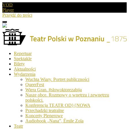
VOD
Player
Przejdź do treści
Menu
Drugie
logo
Logo
Repertuar
-
Spektakle
Teatr
Bilety
Polski
Aktualności
w
Wydarzenia
Poznaniu
Wuchta Wiary. Portret publiczności
QueerFest
Wiera Gran. #slowoktorezabija
Nasze obce. Rozmowy o wnętrzu i zewnętrzu
polskości.
Konferencja TEATR OD}{NOWA
Przechadzki teatralne
Koncerty Plenerowe
Audiobook „Nana”, Émile Zola
Teatr