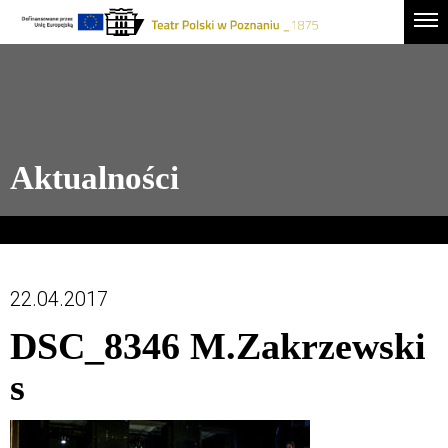
Drugie
Logo
Men
logo
-
Przejdź
Teatr
do
Polski
treści
w
Poznaniu
Aktualności
22.04.2017
DSC_8346 M.Zakrzewski
s