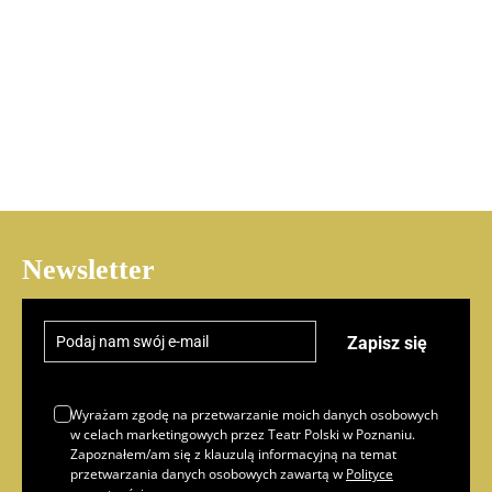
Newsletter
Zapisz się
Wyrażam zgodę na przetwarzanie moich danych osobowych
w celach marketingowych przez Teatr Polski w Poznaniu.
Zapoznałem/am się z klauzulą informacyjną na temat
przetwarzania danych osobowych zawartą w
Polityce