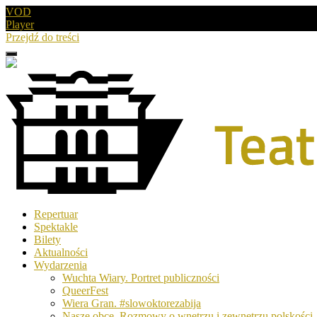
VOD
Player
Przejdź do treści
Menu
Drugie
logo
Logo
Repertuar
-
Spektakle
Teatr
Bilety
Polski
Aktualności
w
Wydarzenia
Poznaniu
Wuchta Wiary. Portret publiczności
QueerFest
Wiera Gran. #slowoktorezabija
Nasze obce. Rozmowy o wnętrzu i zewnętrzu polskości.