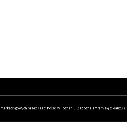
arketingowych przez Teatr Polski w Poznaniu. Zapoznałem/am się z klauzulą