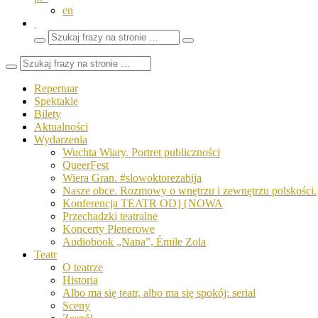
en
Wyszukaj
Zamknij
frazy
pole
wyszukiwarki
Repertuar
Spektakle
Bilety
Aktualności
Wydarzenia
Wuchta Wiary. Portret publiczności
QueerFest
Wiera Gran. #slowoktorezabija
Nasze obce. Rozmowy o wnętrzu i zewnętrzu polskości.
Konferencja TEATR OD}{NOWA
Przechadzki teatralne
Koncerty Plenerowe
Audiobook „Nana”, Émile Zola
Teatr
O teatrze
Historia
Albo ma się teatr, albo ma się spokój: serial
Sceny