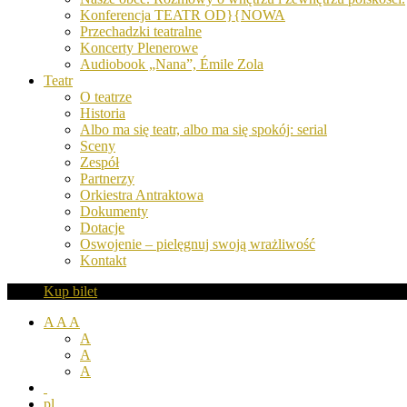
Konferencja TEATR OD}{NOWA
Przechadzki teatralne
Koncerty Plenerowe
Audiobook „Nana”, Émile Zola
Teatr
O teatrze
Historia
Albo ma się teatr, albo ma się spokój: serial
Sceny
Zespół
Partnerzy
Orkiestra Antraktowa
Dokumenty
Dotacje
Oswojenie – pielęgnuj swoją wrażliwość
Kontakt
Kup bilet
A
A
A
A
A
A
pl