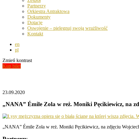
Zespół
Partnerzy
Orkiestra Antraktowa
Dokumenty
Dotacje
Oswojenie – pielęgnuj swoją wrażliwość
Kontakt
en
pl
Zmień kontrast
Kup bilet
Aktualności
23.09.2020
„NANA” Émile Zola w reż. Moniki Pęcikiewicz, na zd
„NANA” Émile Zola w reż. Moniki Pęcikiewicz, na zdjęciu Wojciech
Partnerzy