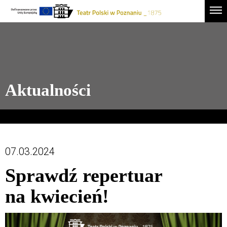
Drugie
Logo
Men
logo
-
Przejdź
Teatr
do
Polski
treści
w
Poznaniu
Aktualności
07.03.2024
Sprawdź repertuar
na kwiecień!