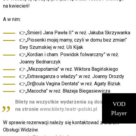
na kwiecień!
A w nim:
👉„Śmierć Jana Pawła II” w reż. Jakuba Skrzywanka
👉„Piosenki mojej mamy, czyli w domu bez zmian”
Ewy Szumskiej w reż. Uli Kijak
👉„Kordian i cham. Powidok folwarczny” w reż.
Joanny Bednarczyk
👉 „Mezopotamia” w reż. Wiktora Bagińskiego
👉„Extravaganza o władzy” w reż. Joanny Drozdy
👉„Dr@cula Vagina Dentata” w reż. Agaty Biziuk
👉„Macocha” w reż. Błażeja Biegasiewicza
Bilety na wszystkie wydarzenia są dostępne
VOD
na stronie
www.bilety.teatr-polski.pl
Player
W sprawie rezerwacji należy się kontaktować z Biurem
Obsługi Widzów.