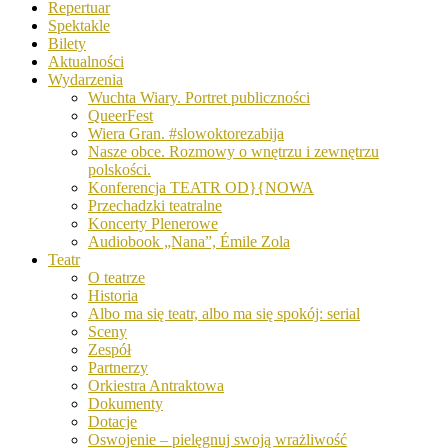
Repertuar
Spektakle
Bilety
Aktualności
Wydarzenia
Wuchta Wiary. Portret publiczności
QueerFest
Wiera Gran. #slowoktorezabija
Nasze obce. Rozmowy o wnętrzu i zewnętrzu
polskości.
Konferencja TEATR OD}{NOWA
Przechadzki teatralne
Koncerty Plenerowe
Audiobook „Nana”, Émile Zola
Teatr
O teatrze
Historia
Albo ma się teatr, albo ma się spokój: serial
Sceny
Zespół
Partnerzy
Orkiestra Antraktowa
Dokumenty
Dotacje
Oswojenie – pielęgnuj swoją wrażliwość