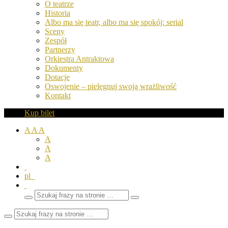
O teatrze
Historia
Albo ma się teatr, albo ma się spokój: serial
Sceny
Zespół
Partnerzy
Orkiestra Antraktowa
Dokumenty
Dotacje
Oswojenie – pielęgnuj swoją wrażliwość
Kontakt
Kup bilet
A
A
A
A
A
A
pl
Wyszukaj
Zamknij
frazy
pole
wyszukiwarki