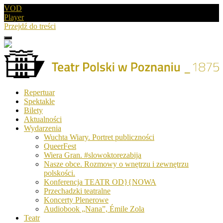
VOD
Player
Przejdź do treści
Menu
Drugie
logo
Logo
Repertuar
-
Spektakle
Teatr
Bilety
Polski
Aktualności
w
Wydarzenia
Poznaniu
Wuchta Wiary. Portret publiczności
QueerFest
Wiera Gran. #slowoktorezabija
Nasze obce. Rozmowy o wnętrzu i zewnętrzu
polskości.
Konferencja TEATR OD}{NOWA
Przechadzki teatralne
Koncerty Plenerowe
Audiobook „Nana”, Émile Zola
Teatr