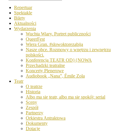
Repertuar
Spektakle
Bilety
Aktualności
Wydarzenia
Wuchta Wiary. Portret publiczności
QueerFest
Wiera Gran. #slowoktorezabija
Nasze obce. Rozmowy o wnętrzu i zewnętrzu
polskości.
Konferencja TEATR OD}{NOWA
Przechadzki teatralne
Koncerty Plenerowe
Audiobook „Nana”, Émile Zola
Teatr
O teatrze
Historia
Albo ma się teatr, albo ma się spokój: serial
Sceny
Zespół
Partnerzy
Orkiestra Antraktowa
Dokumenty
Dotacje