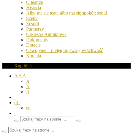
O teatrze
Historia
Albo ma się teatr, albo ma się spokój: serial
Sceny
Zespół
Partnerzy
Orkiestra Antraktowa
Dokumenty
Dotacje
Oswojenie – pielęgnuj swoją wrażliwość
Kontakt
Kup bilet
A
A
A
A
A
A
pl
en
Wyszukaj
Zamknij
frazy
pole
wyszukiwarki