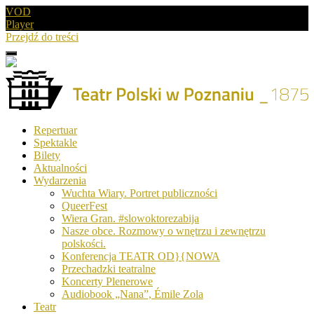
VOD
Player
Przejdź do treści
Menu
Drugie
logo
Logo
Repertuar
-
Spektakle
Teatr
Bilety
Polski
Aktualności
w
Wydarzenia
Poznaniu
Wuchta Wiary. Portret publiczności
QueerFest
Wiera Gran. #slowoktorezabija
Nasze obce. Rozmowy o wnętrzu i zewnętrzu
polskości.
Konferencja TEATR OD}{NOWA
Przechadzki teatralne
Koncerty Plenerowe
Audiobook „Nana”, Émile Zola
Teatr