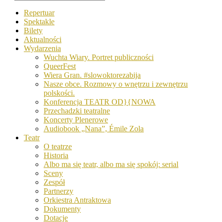
Repertuar
Spektakle
Bilety
Aktualności
Wydarzenia
Wuchta Wiary. Portret publiczności
QueerFest
Wiera Gran. #slowoktorezabija
Nasze obce. Rozmowy o wnętrzu i zewnętrzu
polskości.
Konferencja TEATR OD}{NOWA
Przechadzki teatralne
Koncerty Plenerowe
Audiobook „Nana”, Émile Zola
Teatr
O teatrze
Historia
Albo ma się teatr, albo ma się spokój: serial
Sceny
Zespół
Partnerzy
Orkiestra Antraktowa
Dokumenty
Dotacje