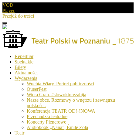
VOD
Player
Przejdź do treści
Menu
Drugie
logo
Logo
Repertuar
-
Spektakle
Teatr
Bilety
Polski
Aktualności
w
Wydarzenia
Poznaniu
Wuchta Wiary. Portret publiczności
QueerFest
Wiera Gran. #slowoktorezabija
Nasze obce. Rozmowy o wnętrzu i zewnętrzu
polskości.
Konferencja TEATR OD}{NOWA
Przechadzki teatralne
Koncerty Plenerowe
Audiobook „Nana”, Émile Zola
Teatr