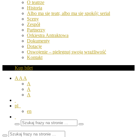
O teatrze
Historia
Albo ma się teatr, albo ma się spokój: serial
Sceny
Zespół
Partnerzy
Orkiestra Antraktowa
Dokumenty
Dotacje
Oswojenie – pielęgnuj swoją wrażliwość
Kontakt
Kup bilet
A
A
A
A
A
A
pl
en
Wyszukaj
Zamknij
frazy
pole
wyszukiwarki