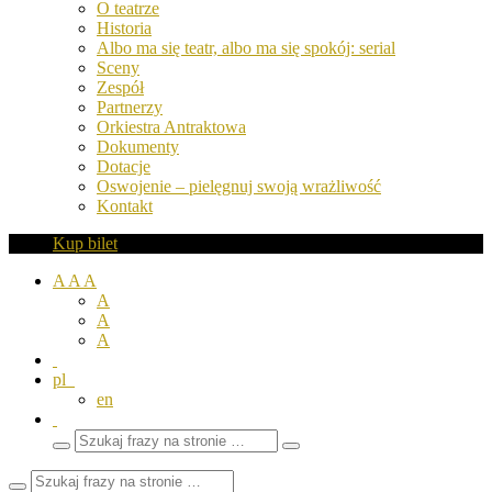
O teatrze
Historia
Albo ma się teatr, albo ma się spokój: serial
Sceny
Zespół
Partnerzy
Orkiestra Antraktowa
Dokumenty
Dotacje
Oswojenie – pielęgnuj swoją wrażliwość
Kontakt
Kup bilet
A
A
A
A
A
A
pl
en
Wyszukaj
Zamknij
frazy
pole
wyszukiwarki