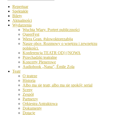
Repertuar
Spektakle
Bilety
Aktualności
Wydarzenia
Wuchta Wiary. Portret publiczności
QueerFest
Wiera Gran. #slowoktorezabija
Nasze obce. Rozmowy o wnętrzu i zewnętrzu
polskości.
Konferencja TEATR OD}{NOWA
Przechadzki teatralne
Koncerty Plenerowe
Audiobook „Nana”, Émile Zola
Teatr
O teatrze
Historia
Albo ma się teatr, albo ma się spokój: serial
Sceny
Zespół
Partnerzy
Orkiestra Antraktowa
Dokumenty
Dotacje