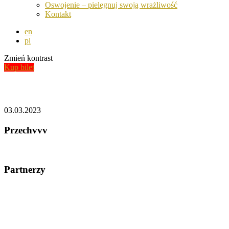
Oswojenie – pielęgnuj swoją wrażliwość
Kontakt
en
pl
Zmień kontrast
Kup bilet
Aktualności
03.03.2023
Przechvvv
Partnerzy