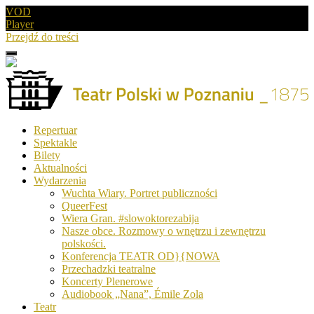
VOD
Player
Przejdź do treści
Menu
Drugie
logo
Logo
Repertuar
-
Spektakle
Teatr
Bilety
Polski
Aktualności
w
Wydarzenia
Poznaniu
Wuchta Wiary. Portret publiczności
QueerFest
Wiera Gran. #slowoktorezabija
Nasze obce. Rozmowy o wnętrzu i zewnętrzu
polskości.
Konferencja TEATR OD}{NOWA
Przechadzki teatralne
Koncerty Plenerowe
Audiobook „Nana”, Émile Zola
Teatr