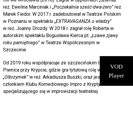
reż. Ewelina Marciniak i „
Poczekalnia sześć-dwa-zero
”
reż.
14
pt
Marek Fiedor. W 2017 r. zadebiutował w Teatrze Polskim
w Poznaniu w spektaklu „
EXTRAVAGANZA o władzy
”
15
sob
w reż. Joanny Drozdy. W 2018 r. zagrał rolę Roberta w
autorskim spektaklu Bogusława Kierca pt: „
Łzawe zjawy
16
niedz
roku pamiętnego
” w Teatrze Współczesnym w
Szczecinie.
17
pon
Od 2019 roku współpracuje ze szczecińskim teatrem
VOD
18
wt
Piwnica przy Krypcie, gdzie gra tytułową rolę w spektaklu
Player
„
Olbrzymek”
w reż. Arkadiusza Buszki, oraz jest
19
śr
członkiem Klubu Komediowego Impro z Krypty
specjalizującego się w improwizacji teatralnej.
20
czw
21
pt
22
sob