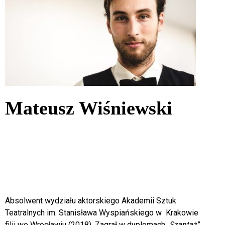
4
wt
5
śr
6
czw
7
pt
Mateusz Wiśniewski
8
sob
9
niedz
10
pon
11
wt
12
śr
Absolwent wydziału aktorskiego Akademii Sztuk
Teatralnych im. Stanisława Wyspiańskiego w Krakowie
13
czw
filii we Wrocławiu (2018). Zagrał w dyplomach „
Szantaż
”