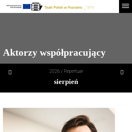
Drugie
Logo
Men
logo
-
Przejdź
Teatr
do
Polski
treści
w
Poznaniu
Aktorzy współpracujący
2026 /
Repertuar
sierpień
1
sob
2
niedz
3
pon