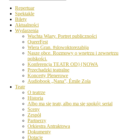
Repertuar
Spektakle
Bilety
Aktualności
Wydarzenia
Wuchta Wiary. Portret publiczności
QueerFest
Wiera Gran. #slowoktorezabija
Nasze obce. Rozmowy o wnętrzu i zewnętrzu
polskości.
Konferencja TEATR OD}{NOWA
Przechadzki teatralne
Koncerty Plenerowe
Audiobook „Nana”, Émile Zola
Teatr
O teatrze
Historia
Albo ma się teatr, albo ma się spokój: serial
Sceny
Zespół
Partnerzy
Orkiestra Antraktowa
Dokumenty
Dotacje