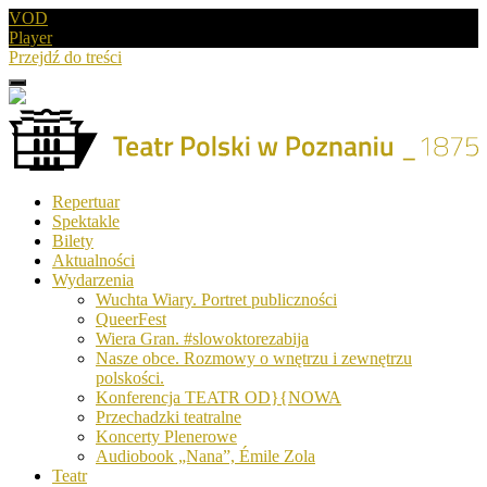
VOD
Player
Przejdź do treści
Menu
Drugie
logo
Logo
Repertuar
-
Spektakle
Teatr
Bilety
Polski
Aktualności
w
Wydarzenia
Poznaniu
Wuchta Wiary. Portret publiczności
QueerFest
Wiera Gran. #slowoktorezabija
Nasze obce. Rozmowy o wnętrzu i zewnętrzu
polskości.
Konferencja TEATR OD}{NOWA
Przechadzki teatralne
Koncerty Plenerowe
Audiobook „Nana”, Émile Zola
Teatr