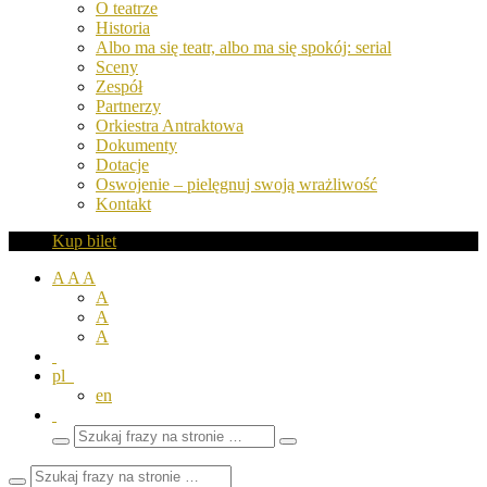
O teatrze
Historia
Albo ma się teatr, albo ma się spokój: serial
Sceny
Zespół
Partnerzy
Orkiestra Antraktowa
Dokumenty
Dotacje
Oswojenie – pielęgnuj swoją wrażliwość
Kontakt
Kup bilet
A
A
A
A
A
A
pl
en
Wyszukaj
Zamknij
frazy
pole
wyszukiwarki