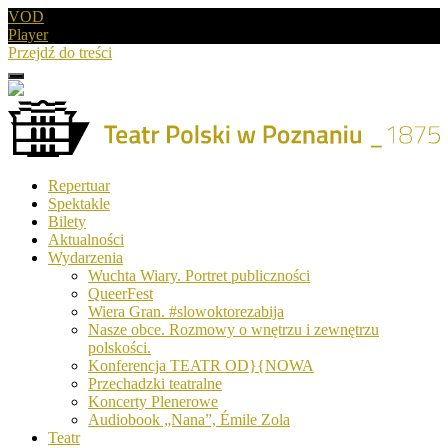
VOD
Player
Przejdź do treści
Menu
Drugie
logo
Logo
Repertuar
-
Spektakle
Teatr
Bilety
Polski
Aktualności
w
Wydarzenia
Poznaniu
Wuchta Wiary. Portret publiczności
QueerFest
Wiera Gran. #slowoktorezabija
Nasze obce. Rozmowy o wnętrzu i zewnętrzu
polskości.
Konferencja TEATR OD}{NOWA
Przechadzki teatralne
Koncerty Plenerowe
Audiobook „Nana”, Émile Zola
Teatr