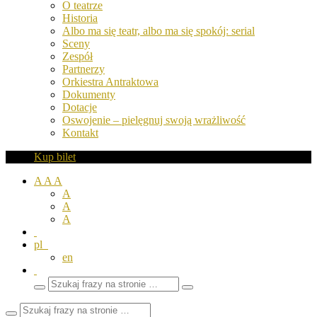
O teatrze
Historia
Albo ma się teatr, albo ma się spokój: serial
Sceny
Zespół
Partnerzy
Orkiestra Antraktowa
Dokumenty
Dotacje
Oswojenie – pielęgnuj swoją wrażliwość
Kontakt
Kup bilet
A
A
A
A
A
A
pl
en
Wyszukaj
Zamknij
frazy
pole
wyszukiwarki