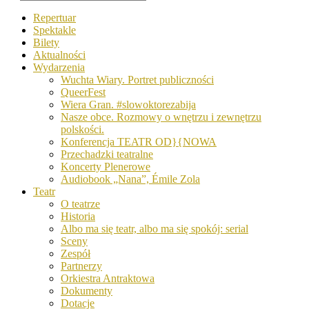
Repertuar
Spektakle
Bilety
Aktualności
Wydarzenia
Wuchta Wiary. Portret publiczności
QueerFest
Wiera Gran. #slowoktorezabija
Nasze obce. Rozmowy o wnętrzu i zewnętrzu
polskości.
Konferencja TEATR OD}{NOWA
Przechadzki teatralne
Koncerty Plenerowe
Audiobook „Nana”, Émile Zola
Teatr
O teatrze
Historia
Albo ma się teatr, albo ma się spokój: serial
Sceny
Zespół
Partnerzy
Orkiestra Antraktowa
Dokumenty
Dotacje