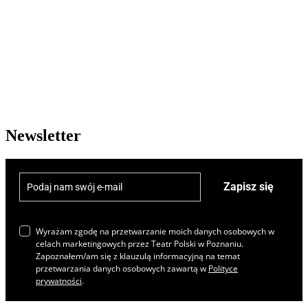
Newsletter
Zapisz się
Wyrażam zgodę na przetwarzanie moich danych osobowych w
celach marketingowych przez Teatr Polski w Poznaniu.
Zapoznałem/am się z klauzulą informacyjną na temat
przetwarzania danych osobowych zawartą w
Polityce
prywatności
.