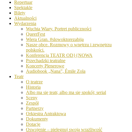
Repertuar
Spektakle
Bilety
Aktualności
Wydarzenia
Wuchta Wiary. Portret publiczności
QueerFest
Wiera Gran. #slowoktorezabija
Nasze obce. Rozmowy o wnętrzu i zewnętrzu
polskości.
Konferencja TEATR OD}{NOWA
Przechadzki teatralne
Koncerty Plenerowe
Audiobook „Nana”, Émile Zola
Teatr
O teatrze
Historia
Albo ma się teatr, albo ma się spokój: serial
Sceny
Zespół
Partnerzy
Orkiestra Antraktowa
Dokumenty
Dotacje
Oswojenie – pielęgnuj swoją wrażliwość