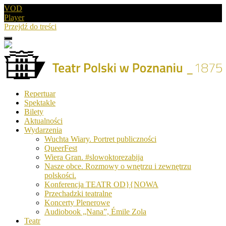
VOD
Player
Przejdź do treści
Menu
Drugie
logo
Logo
Repertuar
-
Spektakle
Teatr
Bilety
Polski
Aktualności
w
Wydarzenia
Poznaniu
Wuchta Wiary. Portret publiczności
QueerFest
Wiera Gran. #slowoktorezabija
Nasze obce. Rozmowy o wnętrzu i zewnętrzu
polskości.
Konferencja TEATR OD}{NOWA
Przechadzki teatralne
Koncerty Plenerowe
Audiobook „Nana”, Émile Zola
Teatr