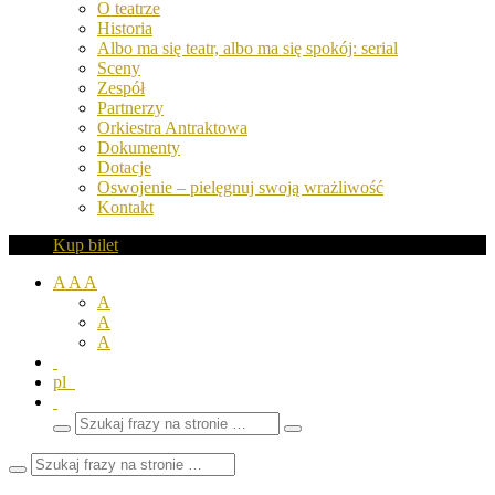
O teatrze
Historia
Albo ma się teatr, albo ma się spokój: serial
Sceny
Zespół
Partnerzy
Orkiestra Antraktowa
Dokumenty
Dotacje
Oswojenie – pielęgnuj swoją wrażliwość
Kontakt
Kup bilet
A
A
A
A
A
A
pl
Wyszukaj
Zamknij
frazy
pole
wyszukiwarki