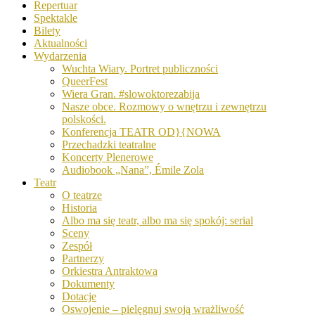
Repertuar
Spektakle
Bilety
Aktualności
Wydarzenia
Wuchta Wiary. Portret publiczności
QueerFest
Wiera Gran. #slowoktorezabija
Nasze obce. Rozmowy o wnętrzu i zewnętrzu
polskości.
Konferencja TEATR OD}{NOWA
Przechadzki teatralne
Koncerty Plenerowe
Audiobook „Nana”, Émile Zola
Teatr
O teatrze
Historia
Albo ma się teatr, albo ma się spokój: serial
Sceny
Zespół
Partnerzy
Orkiestra Antraktowa
Dokumenty
Dotacje
Oswojenie – pielęgnuj swoją wrażliwość