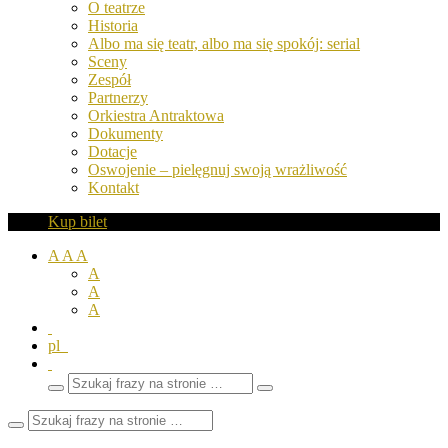
O teatrze
Historia
Albo ma się teatr, albo ma się spokój: serial
Sceny
Zespół
Partnerzy
Orkiestra Antraktowa
Dokumenty
Dotacje
Oswojenie – pielęgnuj swoją wrażliwość
Kontakt
Kup bilet
A
A
A
A
A
A
pl
Wyszukaj
Zamknij
frazy
pole
wyszukiwarki