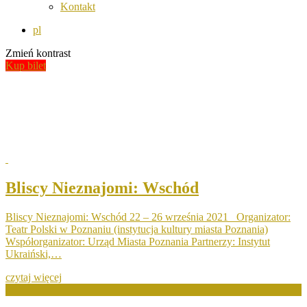
Kontakt
pl
Zmień kontrast
Kup bilet
Wydarzenia
Bliscy Nieznajomi
Bliscy Nieznajomi: Wschód
Bliscy Nieznajomi: Wschód 22 – 26 września 2021 Organizator:
Teatr Polski w Poznaniu (instytucja kultury miasta Poznania)
Współorganizator: Urząd Miasta Poznania Partnerzy: Instytut
Ukraiński,…
czytaj więcej