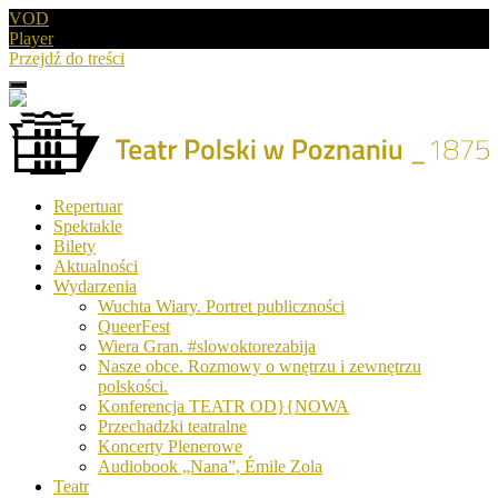
VOD
Player
Przejdź do treści
Menu
Drugie
logo
Logo
Repertuar
-
Spektakle
Teatr
Bilety
Polski
Aktualności
w
Wydarzenia
Poznaniu
Wuchta Wiary. Portret publiczności
QueerFest
Wiera Gran. #slowoktorezabija
Nasze obce. Rozmowy o wnętrzu i zewnętrzu
polskości.
Konferencja TEATR OD}{NOWA
Przechadzki teatralne
Koncerty Plenerowe
Audiobook „Nana”, Émile Zola
Teatr